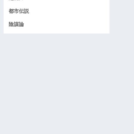
都市伝説
陰謀論