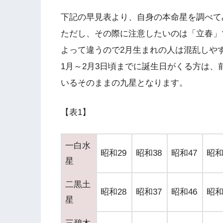
下記の早見表より、自身の本命星を調べて
ただし、その際に注意したいのは「立春」
よって違うので2月生まれの人は混乱しや
1月～2月3日頃までに誕生日がくる方は、
いるそのままの九星となります。
【表1】
一白水
昭和29
昭和38
昭和47
昭和
星
二黒土
昭和28
昭和37
昭和46
昭和
星