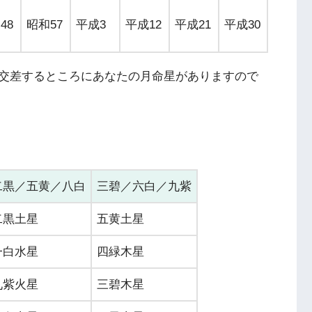
48
昭和57
平成3
平成12
平成21
平成30
交差するところにあなたの月命星がありますので
二黒／五黄／八白
三碧／六白／九紫
二黒土星
五黄土星
一白水星
四緑木星
九紫火星
三碧木星