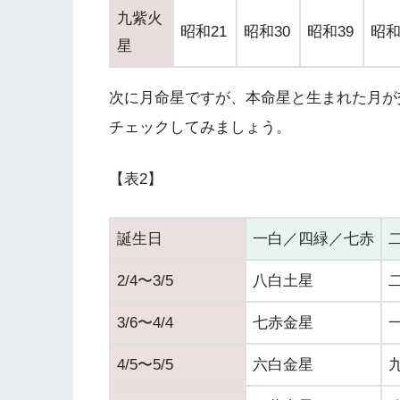
九紫火
昭和21
昭和30
昭和39
昭和
星
次に月命星ですが、本命星と生まれた月が
チェックしてみましょう。
【表2】
誕生日
一白／四緑／七赤
2/4〜3/5
八白土星
3/6〜4/4
七赤金星
4/5〜5/5
六白金星