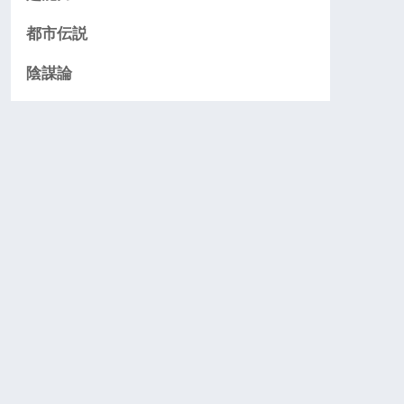
都市伝説
陰謀論