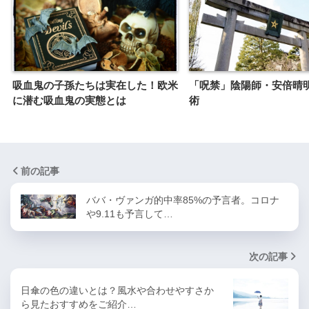
吸血鬼の子孫たちは実在した！欧米
「呪禁」陰陽師・安倍晴
に潜む吸血鬼の実態とは
術
前の記事
ババ・ヴァンガ的中率85%の予言者。コロナ
や9.11も予言して…
次の記事
日傘の色の違いとは？風水や合わせやすさか
ら見たおすすめをご紹介…