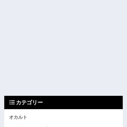
カテゴリー
オカルト