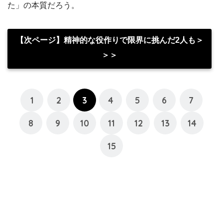
た」の本質だろう。
【次ページ】精神的な役作りで限界に挑んだ2人も＞
＞＞
1
2
3
4
5
6
7
8
9
10
11
12
13
14
15