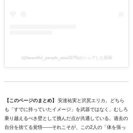
(@beautiful_people_asia3275)がシェアした投稿
【このページのまとめ】
安達祐実と沢尻エリカ。どちら
も「すでに持っていたイメージ」を武器ではなく、むしろ
乗り越えるべき壁として挑んだ点が共通している。過去の
自分を捨てる覚悟——それこそが、この2人の「体を張っ