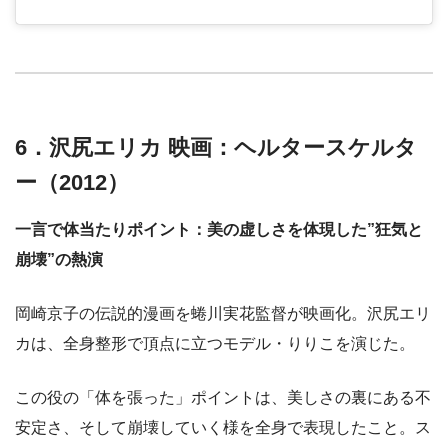
6．沢尻エリカ 映画：ヘルタースケルタ
ー（2012）
一言で体当たりポイント：美の虚しさを体現した”狂気と
崩壊”の熱演
岡崎京子の伝説的漫画を蜷川実花監督が映画化。沢尻エリ
カは、全身整形で頂点に立つモデル・りりこを演じた。
この役の「体を張った」ポイントは、美しさの裏にある不
安定さ、そして崩壊していく様を全身で表現したこと。ス