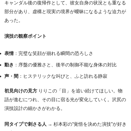
キャンダル後の復帰作として、彼女自身の状況とも重なる
部分があり、虚構と現実の境界が曖昧になるような迫力が
あった。
演技の観察ポイント
表情
：完璧な笑顔が崩れる瞬間の恐ろしさ
動き
：序盤の優雅さと、後半の制御不能な身体の対比
声・間
：ヒステリックな叫びと、ふと訪れる静寂
初見向けの見方
りりこの「目」を追い続けてほしい。物
語が進むにつれ、その目に宿る光が変化していく。沢尻の
演技設計の細かさがわかる。
同タイプで刺さる人
→ 杉本彩の”覚悟を決めた演技”が好き