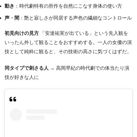
動き
：時代劇特有の所作を自然にこなす身体の使い方
声・間
：艶と寂しさが同居する声色の繊細なコントロール
初見向けの見方
「安達祐実が出ている」という先入観を
いったん外して観ることをおすすめする。一人の女優の演
技として純粋に観ると、その技術の高さに気づくはずだ。
同タイプで刺さる人
→ 高岡早紀の時代劇での体当たり演
技が好きな人に