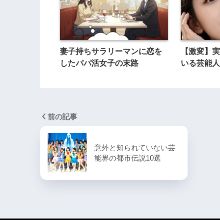
妻子持ちサラリーマンに恋を
【激変】実
したパパ活女子の末路
いる芸能人
前の記事
意外と知られていない芸
能界の都市伝説10選