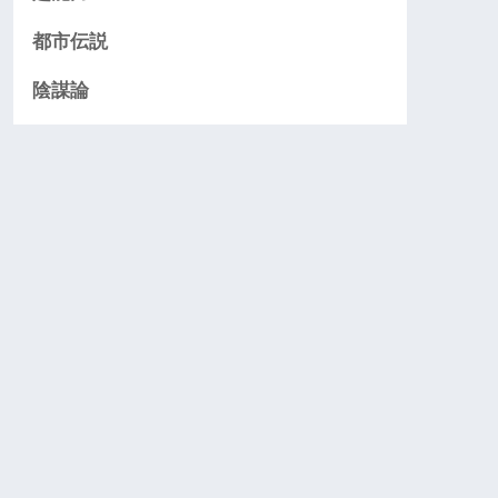
都市伝説
陰謀論