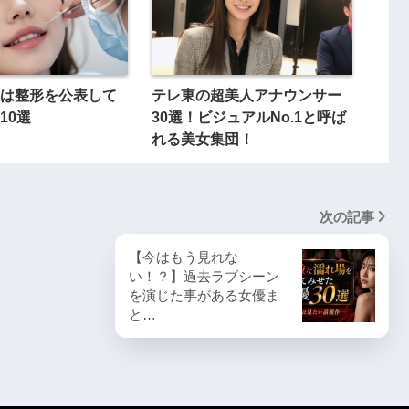
は整形を公表して
テレ東の超美人アナウンサー
10選
30選！ビジュアルNo.1と呼ば
れる美女集団！
次の記事
【今はもう見れな
い！？】過去ラブシーン
を演じた事がある女優ま
と…