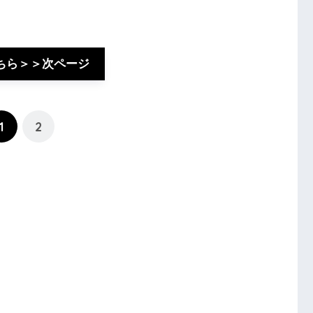
ちら＞＞次ページ
1
2