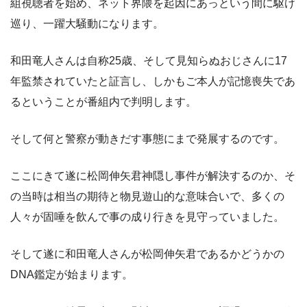
組視聴者を始め、ネット界隈を起因にあっという間に駆け
巡り、一躍大騒動になります。
和田竜人さんは自称25歳、そして見知らぬおじさんに17
年監禁されていたと証言し、しかもご本人が記憶喪失であ
るということが番組内で判明します。
そして何と警察が動きだす事態にまで発展するのです。
ここにきて遂に松岡伸矢君神隠し事件が解決するのか、そ
の当時は相当の期待と物見遊山的な意味合いで、多くの
人々が固唾を飲んで事の成り行きを見守っていました。
そして遂に和田竜人さんが松岡伸矢君であるかどうかの
DNA鑑定が始まります。