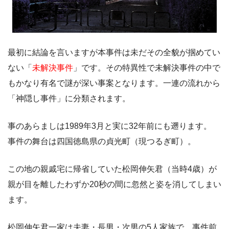
最初に結論を言いますが本事件は未だその全貌が掴めてい
ない「
未解決事件
」です。その特異性で未解決事件の中で
もかなり有名で謎が深い事案となります。一連の流れから
「神隠し事件」に分類されます。
事のあらましは1989年3月と実に32年前にも遡ります。
事件の舞台は四国徳島県の貞光町（現つるぎ町）。
この地の親戚宅に帰省していた松岡伸矢君（当時4歳）が
親が目を離したわずか20秒の間に忽然と姿を消してしまい
ます。
松岡伸矢君一家は夫妻・長男・次男の5人家族で、事件前