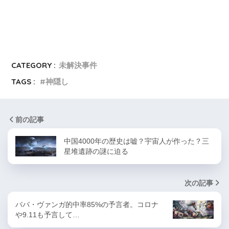
CATEGORY :
未解決事件
TAGS :
神隠し
前の記事
中国4000年の歴史は嘘？宇宙人が作った？三
星堆遺跡の謎に迫る
次の記事
ババ・ヴァンガ的中率85%の予言者。コロナ
や9.11も予言して…