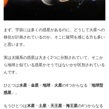
まず、宇宙には多くの惑星があるのに、どうして火星への
移住が計画されているのか。そこに疑問を感じる方も多い
と思います。
実は太陽系の惑星は大きく2つに分類されていて、そこか
ら地球と似ている惑星かそうではないかが区別されている
んです。
ひとつは
水星
・
金星
・
地球
・
火星
の4つからなる「
地球型
惑星
」
。
もうひとつは
木星
・
土星
・
天王星
・
海王星
の4つからなる