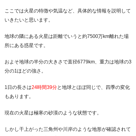
ここでは火星の特徴や気温など、具体的な情報を説明して
いきたいと思います。
地球の隣にある火星は距離でいうと約7500万km離れた場
所にある惑星です。
およそ
地球の半分の大きさで直径6779km
、
重力は地球の3
分の1
ほどの強さ。
1日の長さは
24時間39分
と地球とほぼ同じで、四季の変化
もあります。
現在の火星は極寒の砂漠のような状態です。
しかし干上がった三角州や川岸のような地形が確認されて